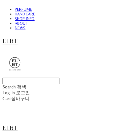
PERFUME
HANDCARE
SHOP INFO
ABOUT
NEWS
ELBT
Search
검색
Log In
로그인
Cart
장바구니
ELBT